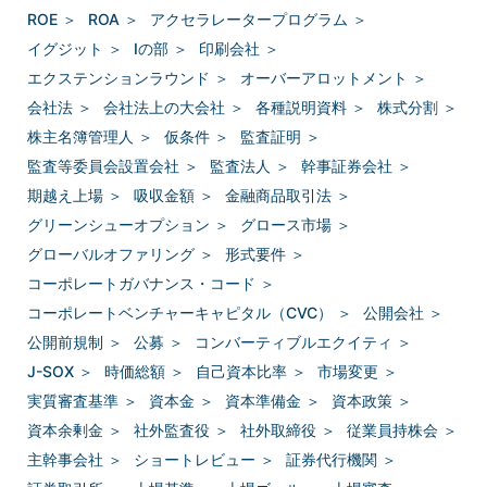
ROE
＞
ROA
＞
アクセラレータープログラム
＞
イグジット
＞
Ⅰの部
＞
印刷会社
＞
エクステンションラウンド
＞
オーバーアロットメント
＞
会社法
＞
会社法上の大会社
＞
各種説明資料
＞
株式分割
＞
株主名簿管理人
＞
仮条件
＞
監査証明
＞
監査等委員会設置会社
＞
監査法人
＞
幹事証券会社
＞
期越え上場
＞
吸収金額
＞
金融商品取引法
＞
グリーンシューオプション
＞
グロース市場
＞
グローバルオファリング
＞
形式要件
＞
コーポレートガバナンス・コード
＞
コーポレートベンチャーキャピタル（CVC）
＞
公開会社
＞
公開前規制
＞
公募
＞
コンバーティブルエクイティ
＞
J-SOX
＞
時価総額
＞
自己資本比率
＞
市場変更
＞
実質審査基準
＞
資本金
＞
資本準備金
＞
資本政策
＞
資本余剰金
＞
社外監査役
＞
社外取締役
＞
従業員持株会
＞
主幹事会社
＞
ショートレビュー
＞
証券代行機関
＞