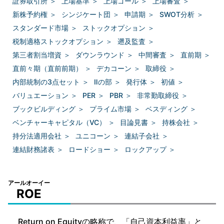
証券取引所
＞
上場基準
＞
上場ゴール
＞
上場審査
＞
新株予約権
＞
シンジケート団
＞
申請期
＞
SWOT分析
＞
スタンダード市場
＞
ストックオプション
＞
税制適格ストックオプション
＞
遡及監査
＞
第三者割当増資
＞
ダウンラウンド
＞
中間審査
＞
直前期
＞
直前々期（直前前期）
＞
デカコーン
＞
取締役
＞
内部統制の3点セット
＞
Ⅱの部
＞
発行体
＞
初値
＞
バリュエーション
＞
PER
＞
PBR
＞
非常勤取締役
＞
ブックビルディング
＞
プライム市場
＞
ベスディング
＞
ベンチャーキャピタル（VC）
＞
目論見書
＞
持株会社
＞
持分法適用会社
＞
ユニコーン
＞
連結子会社
＞
連結財務諸表
＞
ロードショー
＞
ロックアップ
＞
アールオーイー
ROE
Return on Equityの略称で、「自己資本利益率」と