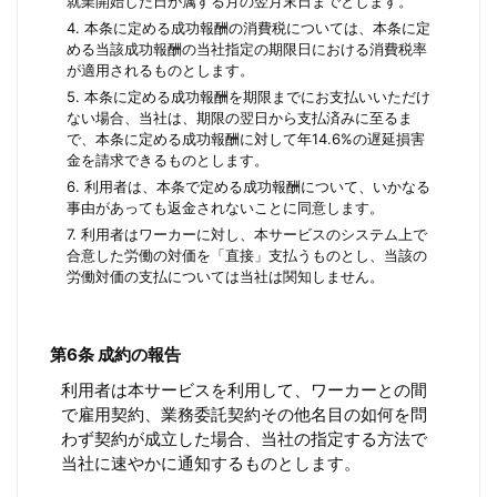
就業開始した日が属する月の翌月末日までとします。
4. 本条に定める成功報酬の消費税については、本条に定
める当該成功報酬の当社指定の期限日における消費税率
が適用されるものとします。
5. 本条に定める成功報酬を期限までにお支払いいただけ
ない場合、当社は、期限の翌日から支払済みに至るま
で、本条に定める成功報酬に対して年14.6%の遅延損害
金を請求できるものとします。
6. 利用者は、本条で定める成功報酬について、いかなる
事由があっても返金されないことに同意します。
7. 利用者はワーカーに対し、本サービスのシステム上で
合意した労働の対価を「直接」支払うものとし、当該の
労働対価の支払については当社は関知しません。
第6条 成約の報告
利用者は本サービスを利用して、ワーカーとの間
で雇用契約、業務委託契約その他名目の如何を問
わず契約が成立した場合、当社の指定する方法で
当社に速やかに通知するものとします。