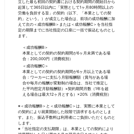
立した最も初回の契約書における契約期間の開始日から
起算して365日以内に「実態として1ヶ月80時間以上の
労働を負担する旨」の契約（以下、「本業としての契
約」という。）が成立した場合は、前項の成功報酬に加
えて次の＜成功報酬B＞または＜成功報酬C＞を当社指
定の期限までに当社指定の口座に一括で振込むものとし
ます。
＜成功報酬B＞
本業としての契約の契約期間が6ヶ月未満である場
合：200,000円（消費税別）
＜成功報酬C＞
本業としての契約の契約期間が6ヶ月以上である場
合：ワーカーに支払う月額報酬額（賞与がある場
合や毎月の報酬が変動制の場合は、当社で推定し
た平均想定月額報酬額）×契約期間月数（1年を超
える場合は最大12ヶ月とする）×20%（消費税別）
※＜成功報酬B＞と＜成功報酬C＞は、実際に本業として
の契約により就業開始した段階で請求するものとしま
す。また、振込手数料は利用者にご負担いただくものと
します。
※「当社指定の支払期限」は、本業としての契約により